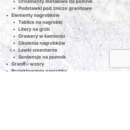
Ornamenty metalowe na pomnik
Podstawki pod znicze granitowe
Elementy nagrobków
Tablice na nagrobki
Litery na grób
Grawery w kamieniu
Okolenia nagrobków
Ławki cmentarne
Sentencje na pomnik
Granit – wzory
Projektowanie nagrobka
Pielęgnacja kamienia
Serwis
O firmie
Poradnik
Referencje
Kontakt