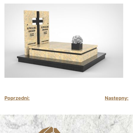
Nawigacja wpisu
Poprzedni:
Następny: