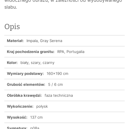
slabu.
Opis
Materiał:
Impala, Gray Serena
Kraj pochodzenia granitu:
RPA, Portugalia
Kolor:
biały, szary, czarny
Wymiary podstawy:
160x190 cm
Grubość elementów:
5 / 6 cm
Obróbka krawędzi:
faza techniczna
Wykończenie:
połysk
Wysokość:
137 cm
Sygnatura:
p08a