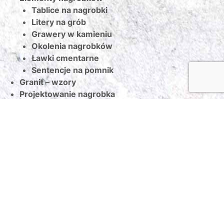
Tablice na nagrobki
Litery na grób
Grawery w kamieniu
Okolenia nagrobków
Ławki cmentarne
Sentencje na pomnik
Granit – wzory
Projektowanie nagrobka
Pielęgnacja kamienia
Serwis
O firmie
Poradnik
Referencje
Kontakt