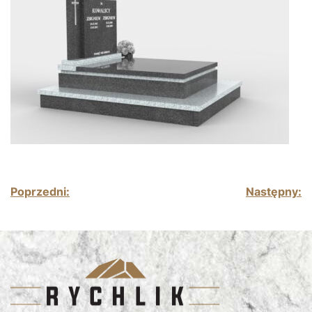
Nawigacja wpisu
Poprzedni:
Następny: