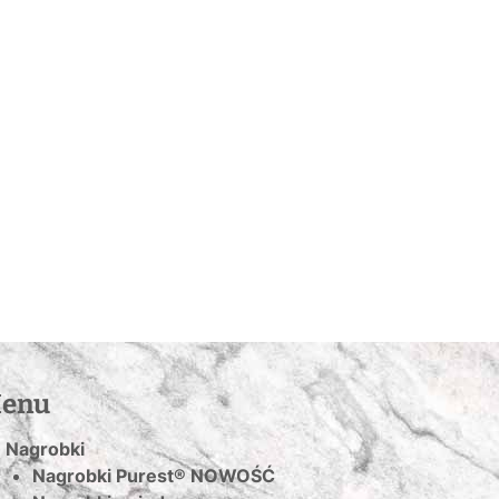
enu
Nagrobki
Nagrobki Purest® NOWOŚĆ