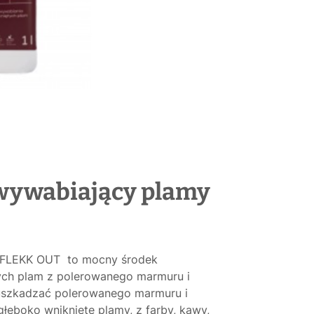
 wywabiający plamy
? FLEKK OUT to mocny środek
ych plam z polerowanego marmuru i
n uszkadzać polerowanego marmuru i
głęboko wniknięte plamy, z farby, kawy,