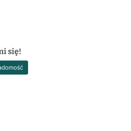
i się!
iadomość