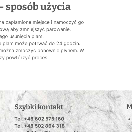
– sposób użycia
 na zaplamione miejsce i namoczyć go
kową aby zmniejszyć parowanie.
ego usunięcia plam.
e plam może potrwać do 24 godzin.
hy można zmoczyć ponownie płynem. W
ży powtórzyć proces.
Szybki kontakt
M
Tel. +48 602 575 160
Tel. +48 502 864 318