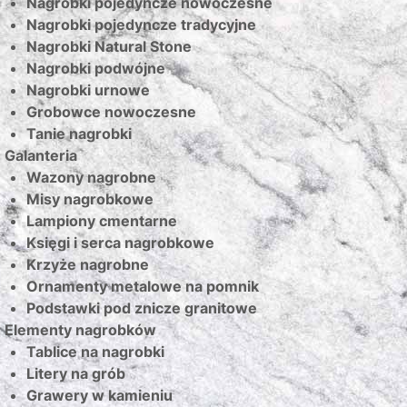
Nagrobki pojedyncze nowoczesne
Nagrobki pojedyncze tradycyjne
Nagrobki Natural Stone
Nagrobki podwójne
Nagrobki urnowe
Grobowce nowoczesne
Tanie nagrobki
Galanteria
Wazony nagrobne
Misy nagrobkowe
Lampiony cmentarne
Księgi i serca nagrobkowe
Krzyże nagrobne
Ornamenty metalowe na pomnik
Podstawki pod znicze granitowe
Elementy nagrobków
Tablice na nagrobki
Litery na grób
Grawery w kamieniu