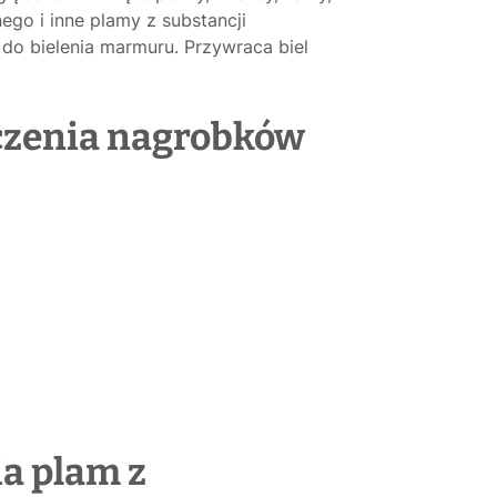
ego i inne plamy z substancji
o bielenia marmuru. Przywraca biel
czenia nagrobków
a plam z