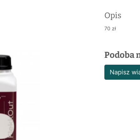
Opis
70 zł
Podoba m
Napisz w