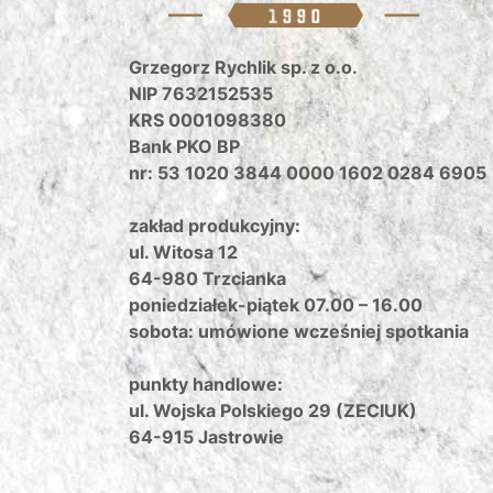
Grzegorz Rychlik sp. z o.o.
NIP 7632152535
KRS 0001098380
Bank PKO BP
nr: 53 1020 3844 0000 1602 0284 6905
zakład produkcyjny:
ul. Witosa 12
64-980 Trzcianka
poniedziałek-piątek 07.00 – 16.00
sobota: umówione wcześniej spotkania
punkty handlowe:
ul. Wojska Polskiego 29 (ZECIUK)
64-915 Jastrowie