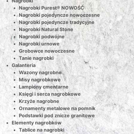
Nagrobki
Nagrobki Purest® NOWOŚĆ
Nagrobki pojedyncze nowoczesne
Nagrobki pojedyncze tradycyjne
Nagrobki Natural Stone
Nagrobki podwójne
Nagrobki urnowe
Grobowce nowoczesne
Tanie nagrobki
Galanteria
Wazony nagrobne
Misy nagrobkowe
Lampiony cmentarne
Księgi i serca nagrobkowe
Krzyże nagrobne
Ornamenty metalowe na pomnik
Podstawki pod znicze granitowe
Elementy nagrobków
Tablice na nagrobki