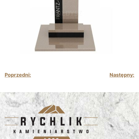
Nawigacja wpisu
Poprzedni:
Następny: