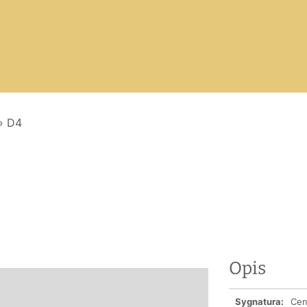
»
D4
Opis
Sygnatura:
Cena