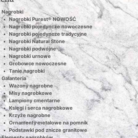
Nagrobki
Nagrobki Purest® NOWOŚĆ
Nagrobki pojedyncze nowoczesne
Nagrobki pojedyncze tradycyjne
Nagrobki Natural Stone
Nagrobki podwójne
Nagrobki urnowe
Grobowce nowoczesne
Tanie nagrobki
Galanteria
Wazony nagrobne
Misy nagrobkowe
Lampiony cmentarne
Księgi i serca nagrobkowe
Krzyże nagrobne
Ornamenty metalowe na pomnik
Podstawki pod znicze granitowe
Elementy nagrobków