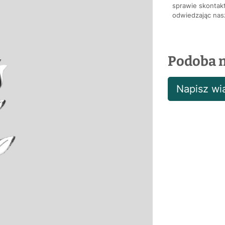
sprawie skontakt
odwiedzając nasz
Podoba m
Napisz w