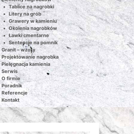
Tablice na nagrobki
Litery na grób
Grawery w kamieniu
Okolenia nagrobków
Ławki cmentarne
Sentencje na pomnik
Granit – wzory
Projektowanie nagrobka
Pielęgnacja kamienia
Serwis
O firmie
Poradnik
Referencje
Kontakt