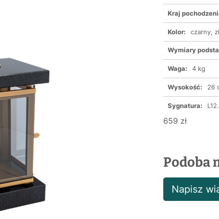
Kraj pochodzeni
Kolor:
czarny, z
Wymiary podst
Waga:
4 kg
Wysokość:
26 
Sygnatura:
L12.
659 zł
Podoba m
Napisz w