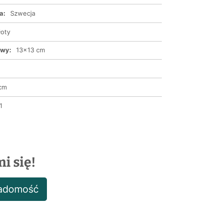
a:
Szwecja
łoty
awy:
13x13 cm
cm
1
i się!
iadomość