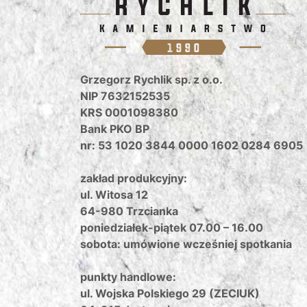
Grzegorz Rychlik sp. z o.o.
NIP 7632152535
KRS 0001098380
Bank PKO BP
nr: 53 1020 3844 0000 1602 0284 6905
zakład produkcyjny:
ul. Witosa 12
64-980 Trzcianka
poniedziałek-piątek 07.00 – 16.00
sobota: umówione wcześniej spotkania
punkty handlowe:
ul. Wojska Polskiego 29 (ZECIUK)