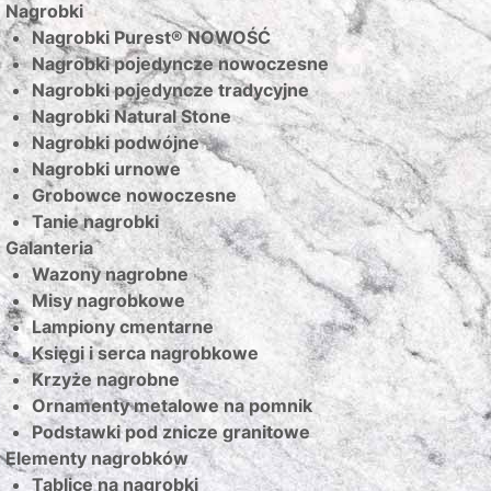
Nagrobki
Nagrobki Purest® NOWOŚĆ
Nagrobki pojedyncze nowoczesne
Nagrobki pojedyncze tradycyjne
Nagrobki Natural Stone
Nagrobki podwójne
Nagrobki urnowe
Grobowce nowoczesne
Tanie nagrobki
Galanteria
Wazony nagrobne
Misy nagrobkowe
Lampiony cmentarne
Księgi i serca nagrobkowe
Krzyże nagrobne
Ornamenty metalowe na pomnik
Podstawki pod znicze granitowe
Elementy nagrobków
Tablice na nagrobki