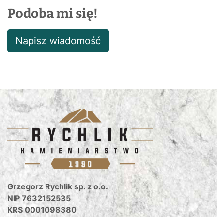
Podoba mi się!
Napisz wiadomość
Grzegorz Rychlik sp. z o.o.
NIP 7632152535
KRS 0001098380