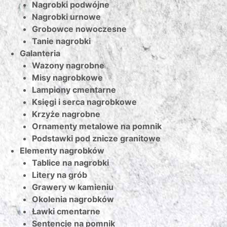
Nagrobki podwójne
Nagrobki urnowe
Grobowce nowoczesne
Tanie nagrobki
Galanteria
Wazony nagrobne
Misy nagrobkowe
Lampiony cmentarne
Księgi i serca nagrobkowe
Krzyże nagrobne
Ornamenty metalowe na pomnik
Podstawki pod znicze granitowe
Elementy nagrobków
Tablice na nagrobki
Litery na grób
Grawery w kamieniu
Okolenia nagrobków
Ławki cmentarne
Sentencje na pomnik