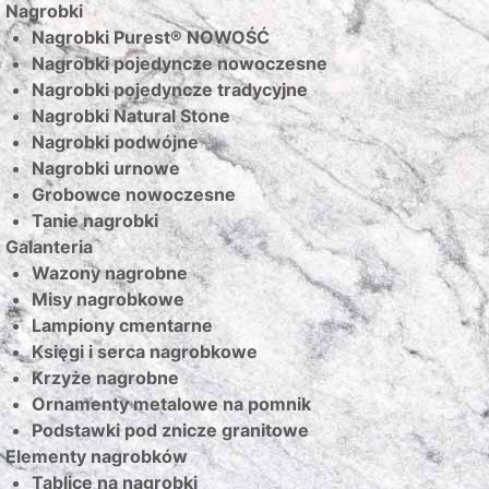
Nagrobki
Nagrobki Purest® NOWOŚĆ
Nagrobki pojedyncze nowoczesne
Nagrobki pojedyncze tradycyjne
Nagrobki Natural Stone
Nagrobki podwójne
Nagrobki urnowe
Grobowce nowoczesne
Tanie nagrobki
Galanteria
Wazony nagrobne
Misy nagrobkowe
Lampiony cmentarne
Księgi i serca nagrobkowe
Krzyże nagrobne
Ornamenty metalowe na pomnik
Podstawki pod znicze granitowe
Elementy nagrobków
Tablice na nagrobki