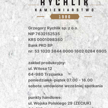
Grzegorz Rychlik sp. z o.o.
NIP 7632152535
KRS 0001098380
Bank PKO BP
nr: 53 1020 3844 0000 1602 0284 6905
zakład produkcyjny:
ul. Witosa 12
64-980 Trzcianka
poniedziałek-piątek 07.00 – 16.00
sobota: umówione wcześniej spotkania
punkty handlowe:
ul. Wojska Polskiego 29 (ZECIUK)