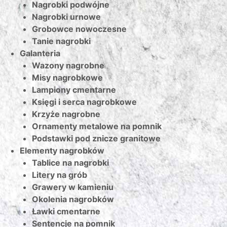
Nagrobki podwójne
Nagrobki urnowe
Grobowce nowoczesne
Tanie nagrobki
Galanteria
Wazony nagrobne
Misy nagrobkowe
Lampiony cmentarne
Księgi i serca nagrobkowe
Krzyże nagrobne
Ornamenty metalowe na pomnik
Podstawki pod znicze granitowe
Elementy nagrobków
Tablice na nagrobki
Litery na grób
Grawery w kamieniu
Okolenia nagrobków
Ławki cmentarne
Sentencje na pomnik