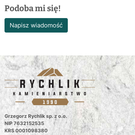
Podoba mi się!
Napisz wiadomość
Grzegorz Rychlik sp. z o.o.
NIP 7632152535
KRS 0001098380