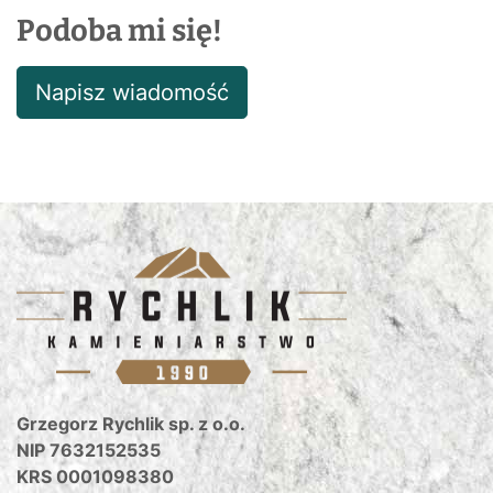
Podoba mi się!
Napisz wiadomość
Grzegorz Rychlik sp. z o.o.
NIP 7632152535
KRS 0001098380