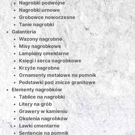
Nagrobki podwójne
Nagrobki urnowe
Grobowce nowoczesne
Tanie nagrobki
Galanteria
Wazony nagrobne
Misy nagrobkowe
Lampiony cmentarne
Księgi i serca nagrobkowe
Krzyże nagrobne
Ornamenty metalowe na pomnik
Podstawki pod znicze granitowe
Elementy nagrobków
Tablice na nagrobki
Litery na grób
Grawery w kamieniu
Okolenia nagrobków
Ławki cmentarne
Sentencje na pomnik