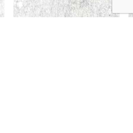
|
wykonanie
Piękne Nagrobki
wafelmedia.pl